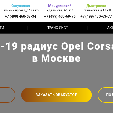
Калужская
Мичуринский
Дмитровка
Научный проезд д.14а к.5
Удальцова, 60, к.7
Лобненская д.17 к.8
+7 (499) 460-63-34
+7 (499) 460-69-76
+7 (499) 450-63-77
ГИ
ПРАЙС ЛИСТ
АК
19 радиус Opel Corsa
в Москве
ЗАКАЗАТЬ ЭВАКУАТОР
ПО