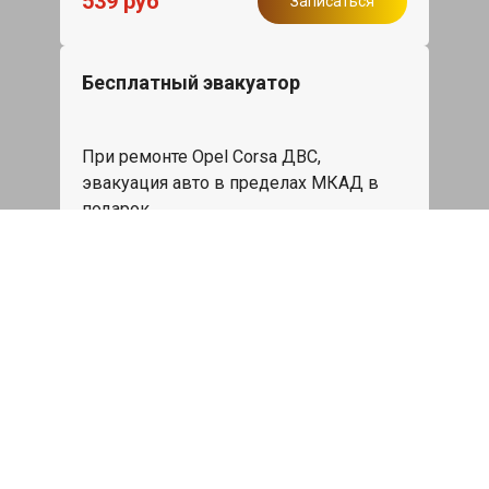
539 руб
Записаться
Бесплатный эвакуатор
При ремонте Opel Corsa ДВС,
эвакуация авто в пределах МКАД в
подарок.
Записаться
Сделаем дешевле
При калькуляции на руках из другого
сервиса - эти же работы и запчасти по