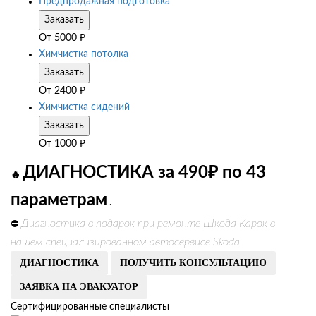
Предпродажная подготовка
Заказать
От
5000
₽
Химчистка потолка
Заказать
От
2400
₽
Химчистка сидений
Заказать
От
1000
₽
ДИАГНОСТИКА за 490₽ по 43
🔥
параметрам
.
Диагностика в подарок при ремонте Шкода Карок в
⛔
нашем специализированном автосервисе Skoda
ДИАГНОСТИКА
ПОЛУЧИТЬ КОНСУЛЬТАЦИЮ
ЗАЯВКА НА ЭВАКУАТОР
Сертифицированные специалисты