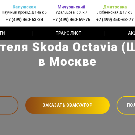
Калужская
Мичуринский
Дмитровка
Научный проезд д.14а к.5
Удальцова, 60, к.7
Лобненская д.17 к.8
+7 (499) 460-63-34
+7 (499) 460-69-76
+7 (499) 450-63-77
ГИ
ПРАЙС ЛИСТ
АК
теля Skoda Octavia (
в Москве
ЗАКАЗАТЬ ЭВАКУАТОР
ПО