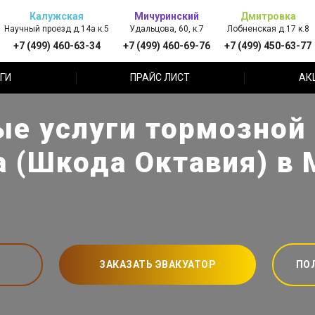
Калужская
Мичуринский
Дмитровка
Научный проезд д.14а к.5
Удальцова, 60, к.7
Лобненская д.17 к.8
+7 (499) 460-63-34
+7 (499) 460-69-76
+7 (499) 450-63-77
ГИ
ПРАЙС ЛИСТ
АК
е услуги тормозной
a (Шкода Октавия) в
ЗАКАЗАТЬ ЭВАКУАТОР
ПО