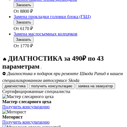
Заказать
От
8800
₽
Замена прокладки головки блока (ГБЦ)
Заказать
От
6170
₽
Замена маслосъемных колпачков
Заказать
От
1770
₽
ДИАГНОСТИКА за 490₽ по 43
🔥
параметрам
.
⛔
Диагностика в подарок при ремонте Шкода Рапид в нашем
специализированном автосервисе Skoda
диагностика
получить консультацию
заявка на эвакуатор
Сертифицированные специалисты
Мастер слесарного цеха
Получить консультацию
Моторист
Получить консультацию