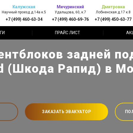
Калужская
Мичуринский
Дмитровка
Научный проезд д.14а к.5
Удальцова, 60, к.7
Лобненская д.17 к.8
+7 (499) 460-63-34
+7 (499) 460-69-76
+7 (499) 450-63-77
ГИ
ПРАЙС ЛИСТ
АК
ентблоков задней по
d (Шкода Рапид) в М
ЗАКАЗАТЬ ЭВАКУАТОР
ПО