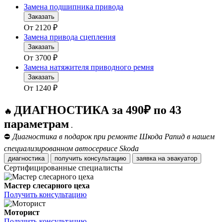
Замена подшипника привода
Заказать
От
2120
₽
Замена привода сцепления
Заказать
От
3700
₽
Замена натяжителя приводного ремня
Заказать
От
1240
₽
ДИАГНОСТИКА за 490₽ по 43
🔥
параметрам
.
⛔
Диагностика в подарок при ремонте Шкода Рапид в нашем
специализированном автосервисе Skoda
диагностика
получить консультацию
заявка на эвакуатор
Сертифицированные специалисты
Мастер слесарного цеха
Получить консультацию
Моторист
Получить консультацию