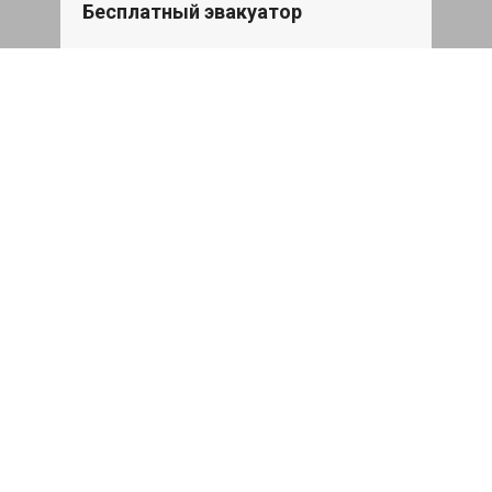
Бесплатный эвакуатор
При ремонте Skoda Superb ДВС,
эвакуация авто в пределах МКАД в
подарок.
Записаться
Сделаем дешевле
При калькуляции на руках из другого
сервиса - эти же работы и запчасти по
более низкой цене