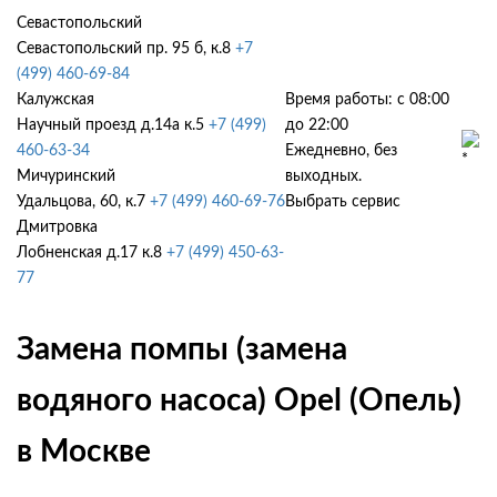
Севастопольский
Севастопольский пр. 95 б, к.8
+7
(499) 460-69-84
Калужская
Время работы: с 08:00
Научный проезд д.14а к.5
+7 (499)
до 22:00
460-63-34
Ежедневно, без
Мичуринский
выходных.
Удальцова, 60, к.7
+7 (499) 460-69-76
Выбрать сервис
Дмитровка
Лобненская д.17 к.8
+7 (499) 450-63-
77
Замена помпы (замена
водяного насоса) Opel (Опель)
в Москве