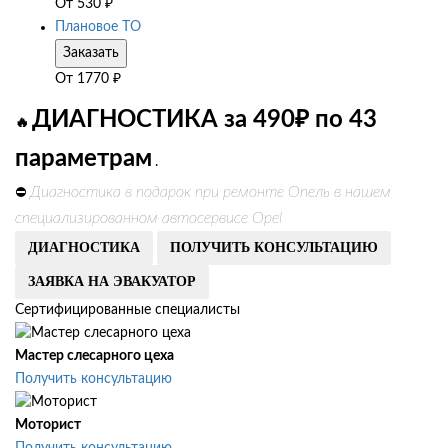
От
530
₽
Плановое ТО
Заказать
От
1770
₽
ДИАГНОСТИКА за 490₽ по 43
🔥
параметрам
.
Диагностика в подарок при ремонте Опель в нашем
⛔
специализированном автосервисе Opel
ДИАГНОСТИКА
ПОЛУЧИТЬ КОНСУЛЬТАЦИЮ
ЗАЯВКА НА ЭВАКУАТОР
Сертифицированные специалисты
Мастер слесарного цеха
Получить консультацию
Моторист