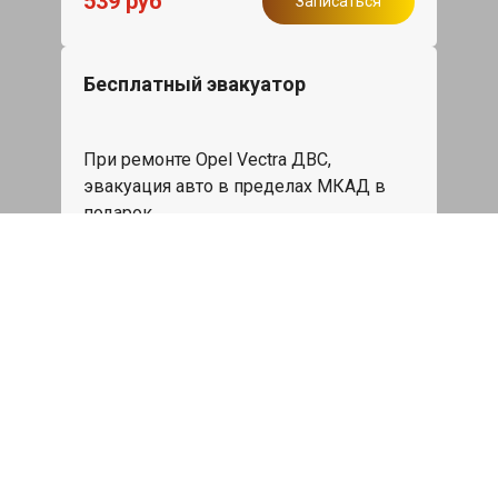
539 руб
Записаться
Бесплатный эвакуатор
При ремонте Opel Vectra ДВС,
эвакуация авто в пределах МКАД в
подарок.
Записаться
Сделаем дешевле
При калькуляции на руках из другого
сервиса - эти же работы и запчасти по