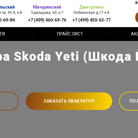
В
льский
Мичуринский
Дмитровка
пр. 95 б, к.8
Удальцова, 60, к.7
Лобненская д.17 к.8
0-69-84
+7 (499) 460-69-76
+7 (499) 450-63-77
ГИ
ПРАЙС ЛИСТ
АК
а Skoda Yeti (Шкода 
ЗАКАЗАТЬ ЭВАКУАТОР
ПО