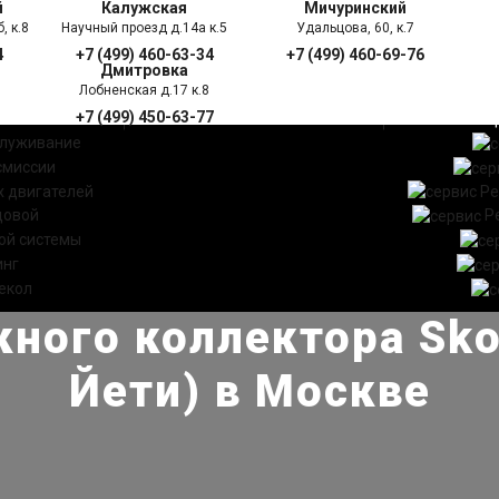
й
Калужская
Мичуринский
, к.8
Научный проезд д.14а к.5
Удальцова, 60, к.7
4
+7 (499) 460-63-34
+7 (499) 460-69-76
Дмитровка
Лобненская д.17 к.8
+7 (499) 450-63-77
УГИ
ПРАЙС ЛИСТ
АКЦ
служивание
смиссии
 двигателей
Ре
довой
Р
ой системы
инг
екол
ного коллектора Sko
Йети) в Москве