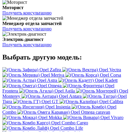
Моторист
Получить консультацию
Менеджер отдела запчастей
Получить консультацию
Электрик-диагност
Получить консультацию
Выбрать другую модель:
Opel Zafira
Opel Vectra
Opel Meriva
Opel Corsa
Opel Astra
Opel Kadett
Opel Omega
Opel
Frontera
Opel Agila
Opel
Monterey
Opel Antara
Opel
Tigra
Opel GT
Opel Calibra
Opel Insignia
Opel
Combo
Opel Omega caravan
Opel Mokka
Opel Vivaro
Opel Combo Cargo
Opel Combo Life