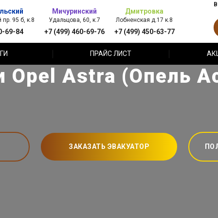
В
льский
Мичуринский
Дмитровка
пр. 95 б, к.8
Удальцова, 60, к.7
Лобненская д.17 к.8
0-69-84
+7 (499) 460-69-76
+7 (499) 450-63-77
ГИ
ПРАЙС ЛИСТ
АК
Opel Astra (Опель А
ЗАКАЗАТЬ ЭВАКУАТОР
ПО