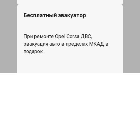
Бесплатный эвакуатор
При ремонте Opel Corsa ДВС,
эвакуация авто в пределах МКАД в
подарок.
Записаться
Сделаем дешевле
При калькуляции на руках из другого
сервиса - эти же работы и запчасти по
более низкой цене