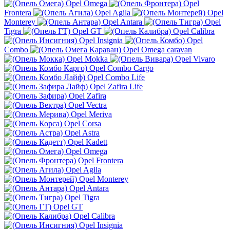
Opel Omega
Opel
Frontera
Opel Agila
Opel
Monterey
Opel Antara
Opel
Tigra
Opel GT
Opel Calibra
Opel Insignia
Opel
Combo
Opel Omega caravan
Opel Mokka
Opel Vivaro
Opel Combo Cargo
Opel Combo Life
Opel Zafira Life
Opel Zafira
Opel Vectra
Opel Meriva
Opel Corsa
Opel Astra
Opel Kadett
Opel Omega
Opel Frontera
Opel Agila
Opel Monterey
Opel Antara
Opel Tigra
Opel GT
Opel Calibra
Opel Insignia