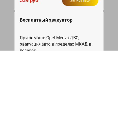
539 руб
Записаться
Бесплатный эвакуатор
При ремонте Opel Meriva ДВС,
эвакуация авто в пределах МКАД в
подарок.
Записаться
Сделаем дешевле
При калькуляции на руках из другого
сервиса - эти же работы и запчасти по