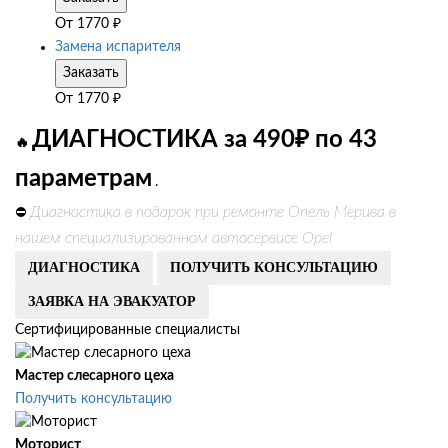
От
1770
₽
Замена испарителя
Заказать
От
1770
₽
ДИАГНОСТИКА за 490₽ по 43
🔥
параметрам
.
Диагностика в подарок при ремонте Опель Мерива в
⛔
нашем специализированном автосервисе Opel
ДИАГНОСТИКА
ПОЛУЧИТЬ КОНСУЛЬТАЦИЮ
ЗАЯВКА НА ЭВАКУАТОР
Сертифицированные специалисты
Мастер слесарного цеха
Получить консультацию
Моторист