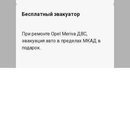
Бесплатный эвакуатор
При ремонте Opel Meriva ДВС,
эвакуация авто в пределах МКАД в
подарок.
Записаться
Сделаем дешевле
При калькуляции на руках из другого
сервиса - эти же работы и запчасти по
более низкой цене