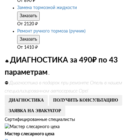
От
890
₽
Замена тормозной жидкости
Заказать
От
2120
₽
Ремонт ручного тормоза (ручник)
Заказать
От
1410
₽
ДИАГНОСТИКА за 490₽ по 43
🔥
параметрам
.
Диагностика в подарок при ремонте Опель в нашем
⛔
специализированном автосервисе Opel
ДИАГНОСТИКА
ПОЛУЧИТЬ КОНСУЛЬТАЦИЮ
ЗАЯВКА НА ЭВАКУАТОР
Сертифицированные специалисты
Мастер слесарного цеха