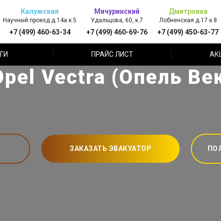
Калужская
Мичуринский
Дмитровка
Научный проезд д.14а к.5
Удальцова, 60, к.7
Лобненская д.17 к.8
+7 (499) 460-63-34
+7 (499) 460-69-76
+7 (499) 450-63-77
ГИ
ПРАЙС ЛИСТ
АК
pel Vectra (Опель Ве
ЗАКАЗАТЬ ЭВАКУАТОР
ПО