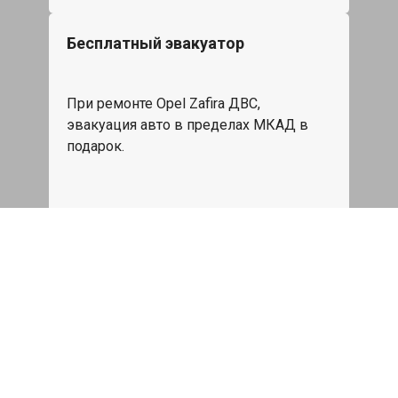
Бесплатный эвакуатор
При ремонте Opel Zafira ДВС,
эвакуация авто в пределах МКАД в
подарок.
Записаться
Сделаем дешевле
При калькуляции на руках из другого
сервиса - эти же работы и запчасти по
более низкой цене