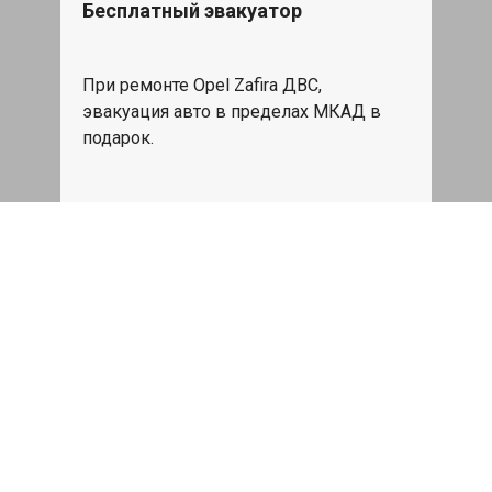
Бесплатный эвакуатор
При ремонте Opel Zafira ДВС,
эвакуация авто в пределах МКАД в
подарок.
Записаться
Сделаем дешевле
При калькуляции на руках из другого
сервиса - эти же работы и запчасти по
более низкой цене