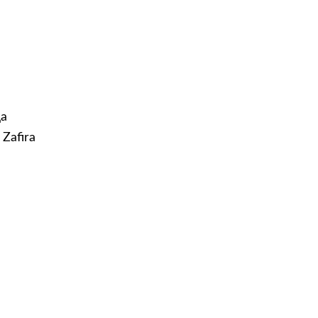
да
Zafira