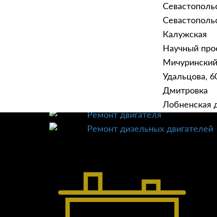
Севастополь
Севастопольск
Калужская
Научный прое
ГЛАВНАЯ
УСЛУ
Мичурински
Техническое обслуживание
Удальцова, 60
Диагностика
Дмитровка
Ремонт трансмиссии
Лобненская д
Ремонт двигателя
Ремонт дизельных двигателей