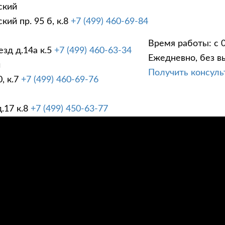
ский
ий пр. 95 б, к.8
+7 (499) 460-69-84
Время работы: с 0
зд д.14а к.5
+7 (499) 460-63-34
Ежедневно, без в
ГИ
ПРАЙС ЛИСТ
АК
й
Получить консул
, к.7
+7 (499) 460-69-76
.17 к.8
+7 (499) 450-63-77