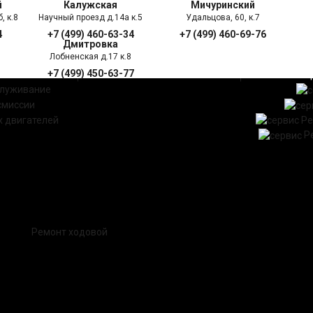
й
Калужская
Мичуринский
, к.8
Научный проезд д.14а к.5
Удальцова, 60, к.7
4
+7 (499) 460-63-34
+7 (499) 460-69-76
Дмитровка
Лобненская д.17 к.8
+7 (499) 450-63-77
УГИ
ПРАЙС ЛИСТ
АКЦ
служивание
смиссии
 двигателей
Ре
Р
Ремонт ходовой