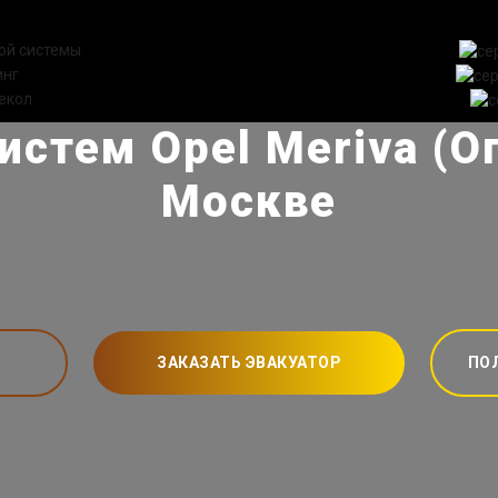
ой системы
инг
екол
истем Opel Meriva (О
Москве
ЗАКАЗАТЬ ЭВАКУАТОР
ПО