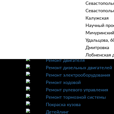
Севастополь
Севастопольск
Калужская
Научный прое
ГЛАВНАЯ
УСЛУ
Мичурински
Техническое обслуживание
Удальцова, 60
Диагностика
Дмитровка
Ремонт трансмиссии
Лобненская д
Ремонт двигателя
Ремонт дизельных двигателей
Ремонт электрооборудования
Ремонт ходовой
Ремонт рулевого управления
Ремонт тормозной системы
Покраска кузова
Детейлинг