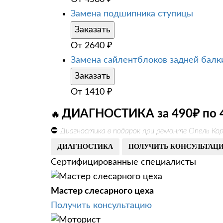
Замена подшипника ступицы
Заказать
От
2640
₽
Замена сайлентблоков задней балк
Заказать
От
1410
₽
ДИАГНОСТИКА за 490₽ по 
🔥
⛔
Диагностика в подарок при ремонте Опель Кор
ДИАГНОСТИКА
ПОЛУЧИТЬ КОНСУЛЬТАЦ
Сертифицированные специалисты
Мастер слесарного цеха
Получить консультацию