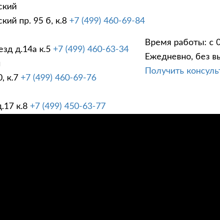
ский
ий пр. 95 б, к.8
+7 (499) 460-69-84
Время работы: с 0
зд д.14а к.5
+7 (499) 460-63-34
Ежедневно, без в
ГИ
ПРАЙС ЛИСТ
АК
й
Получить консул
, к.7
+7 (499) 460-69-76
.17 к.8
+7 (499) 450-63-77